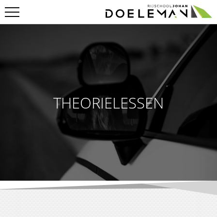
Home
Werkwijze
Flexibel en op maat
Les inplannen
Rijopleidingen
Theorie lessen
THEORIELESSEN
Vanaf 16 jaar
Tarieven
Geslaagden
Contact